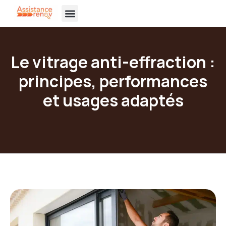
principal
Assistance Rénov’
Portes de garage
Portails et Clôtures
Vitrerie et miroiterie
Nos réalisations
Le vitrage anti-effraction :
principes, performances
et usages adaptés