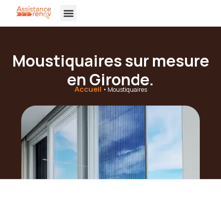
principal
Assistance Rénov’
Portes de garage
Portails et Clôtures
Vitrerie et miroiterie
Nos réalisations
Moustiquaires sur mesure
en Gironde.
Accueil
•
Moustiquaires