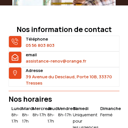
Nos information de contact
Téléphone
05 56 803 803
email
assistance-renov@orange.fr
Adresse
39 Avenue du Desclaud, Porte 10B, 33370
Tresses
Nos horaires
Lundi
Mardi
Mercredi
Jeudi
Vendredi
Samedi
Dimanche
8h-
8h-
8h-17h
8h-
8h-17h
Uniquement
Fermé
17h
17h
17h
pour
les urgences