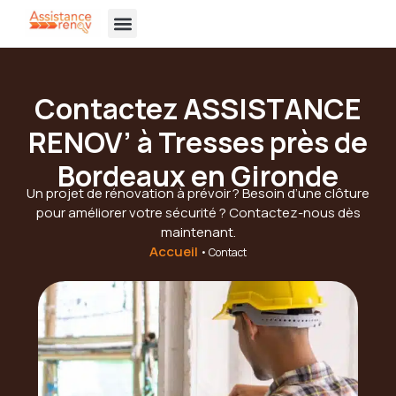
principal
Assistance Rénov’
Portes de garage
Portails et Clôtures
Vitrerie et miroiterie
Nos réalisations
Contactez ASSISTANCE
RENOV’ à Tresses près de
Bordeaux en Gironde
Un projet de rénovation à prévoir ? Besoin d’une clôture
pour améliorer votre sécurité ? Contactez-nous dès
maintenant.
Accueil
•
Contact